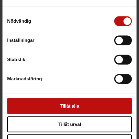
samlat in när du har använt deras tjänster.
Samtyckesval
Order/ avtal
Nödvändig
Inställningar
Planeringsmöte
Statistik
Marknadsföring
Leverans/ montagestart
Tillåt alla
Uppföljningsmöte
Tillåt urval