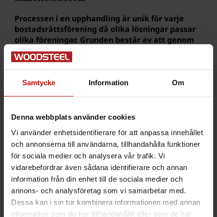
Processen i en upphandling är unik för varje
bostadsrättsförening då olika lösningar passar
olika föreningar. Grunden består av att genom
vårt breda kunnande om just säkerhetsdörrar,
förmedla och veta vilken produkt som passar
just er förening.
Samtycke
Information
Om
Denna webbplats använder cookies
Vi använder enhetsidentifierare för att anpassa innehållet
Förfrågan/ Presentation av
och annonserna till användarna, tillhandahålla funktioner
fastighet
för sociala medier och analysera vår trafik. Vi
vidarebefordrar även sådana identifierare och annan
information från din enhet till de sociala medier och
annons- och analysföretag som vi samarbetar med.
Offert
Dessa kan i sin tur kombinera informationen med annan
information som du har tillhandahållit eller som de har