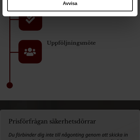
Avvisa
Slutjusteringar
Uppföljningsmöte
Prisförfrågan säkerhetsdörrar
Du förbinder dig inte till någonting genom att skicka in