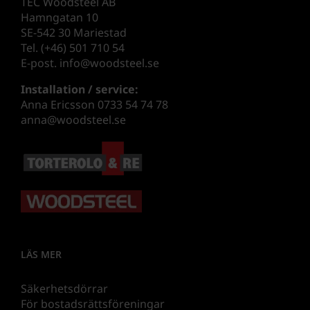
TEC Woodsteel AB
Hamngatan 10
SE-542 30 Mariestad
Tel. (+46) 501 710 54
E-post. info@woodsteel.se
Installation / service:
Anna Ericsson 0733 54 74 78
anna@woodsteel.se
LÄS MER
Säkerhetsdörrar
För bostadsrättsföreningar