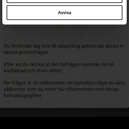
Avvisa
SKICKA FÖRFRÅGAN
Du förbinder dig inte till någonting genom att skicka in
denna prisförfrågan.
Efter att du skickat in din förfrågan kommer du bli
kontaktad och få en offert.
För frågor är du välkommen att kontakta något av våra
säljkontor som
du hittar här
tillsammans med övriga
kontaktuppgifter.