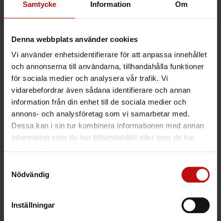
Samtycke
Information
Om
dörrarna. Dörrarna stänger som vanligt
ute allt oönskat med de tekniska
egenskaperna; Säkerhetsklass 4,
ljudreduktion 44dB, brandklass EI30 och
Denna webbplats använder cookies
brandgas Sa&Sm. Skurk, oljud, os,
Vi använder enhetsidentifierare för att anpassa innehållet
brand och brandgaser gör sig inte
och annonserna till användarna, tillhandahålla funktioner
besväret.
för sociala medier och analysera vår trafik. Vi
vidarebefordrar även sådana identifierare och annan
information från din enhet till de sociala medier och
annons- och analysföretag som vi samarbetar med.
Dessa kan i sin tur kombinera informationen med annan
information som du har tillhandahållit eller som de har
samlat in när du har använt deras tjänster.
Samtyckesval
Nödvändig
Inställningar